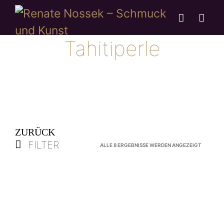
Tahitiperle
ZURÜCK
FILTER
NACH
ALLE 8 ERGEBNISSE WERDEN ANGEZEIGT
AKTUALI
SORTIER
Anhänger „Pearl