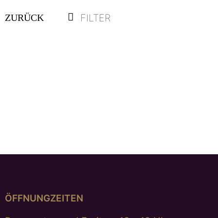
FILTER
ZURÜCK
Silberring „Sonnenmond“
€
1.290,00
ÖFFNUNGZEITEN