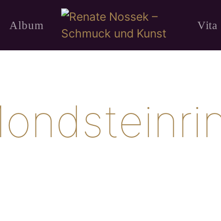
Album
Vita
ondsteinri