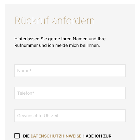
A
L
Rückruf anfordern
T
E
R
Hinterlassen Sie gerne Ihren Namen und Ihre
N
Rufnummer und ich melde mich bei Ihnen.
A
T
I
V
E
:
DIE
DATENSCHUTZHINWEISE
HABE ICH ZUR