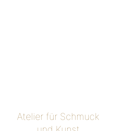
Das gilt auch für mein
Onlinesortiment.
Bitte rufen Sie mich an,
bevor Sie ein besonderes
Schmuckstück bestellen, ich
bin für Sie da!“
Renate Nossek
Ate­lier für Schmuck
und Kunst