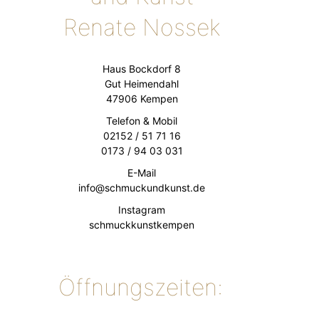
Renate Nossek
Haus Bock­dorf 8
Gut Hei­men­dahl
47906 Kem­pen
Te­le­fon & Mobil
02152 / 51 71 16
0173 / 94 03 031
E-Mail
in­fo@​schmuckundkunst.​de
Instagram
schmuckkunstkempen
Öffnungszeiten: