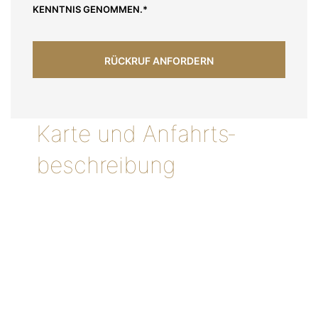
KENNTNIS GENOMMEN.*
A
Karte und Anfahrts­
L
T
beschreibung
E
R
N
A
T
I
V
E
: