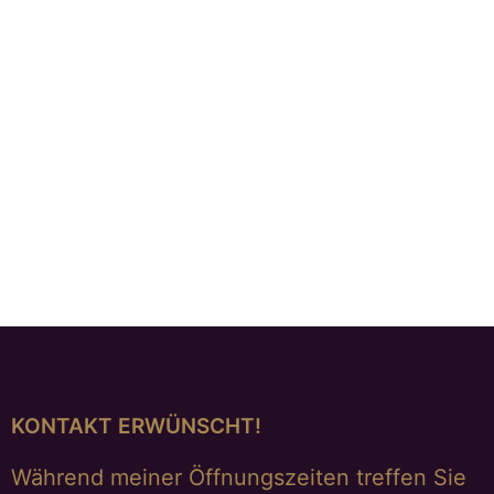
Ohrstecker, Navette, bicolor
€
279,00
KONTAKT ERWÜNSCHT!
Während meiner Öffnungszeiten treffen Sie