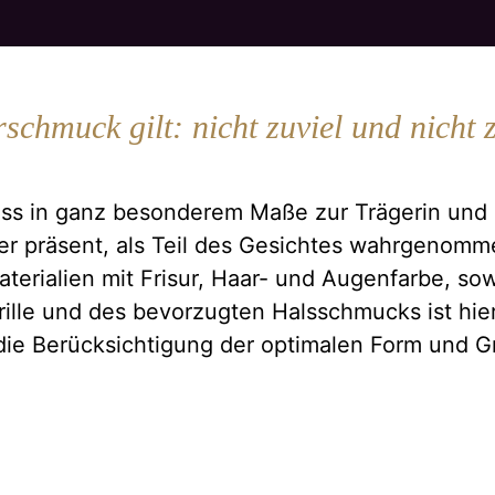
chmuck gilt: nicht zuviel und nicht
 in ganz be­son­de­rem Ma­ße zur Trä­ge­rin und
er prä­sent, als Teil des Ge­sich­tes wahr­ge­nom­
e­ria­li­en mit Fri­sur, Haar- und Au­gen­far­be, so­
Bril­le und des be­vor­zug­ten Hals­schmucks ist hie
ie Be­rück­sich­ti­gung der op­ti­ma­len Form und G