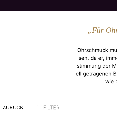
„Für Ohrs
Ohr­schmuck muss
sen, da er, im­m
stim­mung der Ma­t
ell ge­tra­ge­nen 
wie d
FILTER
ZURÜCK