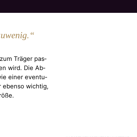
 zuwenig.“
 zum Trä­ger pas­
men wird. Die Ab­
wie ei­ner even­tu­
r eben­so wich­tig,
rö­ße.