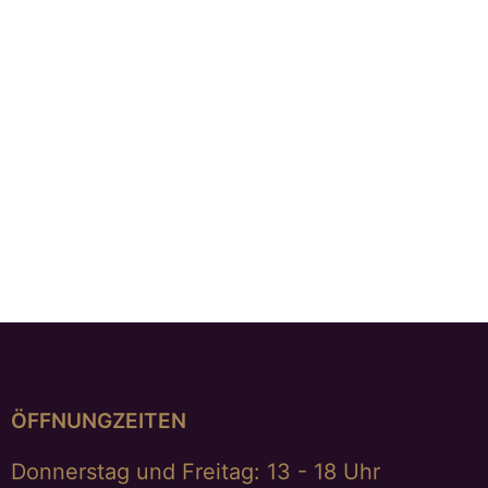
Ohrstecker, „magische Nacht“
€
1.298,00
Ohrstecker „drei Ringe“
€
349,00
ÖFFNUNGZEITEN
Donnerstag und Freitag: 13 - 18 Uhr