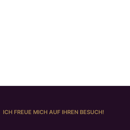
Ohrstecker „Nachthimmel“, mit LapisLazuli
€
594,00
Ohrstecker „black and white“
€
198,00
ICH FREUE MICH AUF IHREN BESUCH!