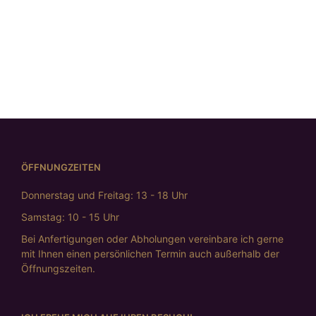
Ohrstecker „cateye“
€
725,00
WEITERLESEN
ÖFFNUNGZEITEN
Donnerstag und Freitag: 13 - 18 Uhr
Samstag: 10 - 15 Uhr
Bei Anfertigungen oder Abholungen vereinbare ich gerne
mit Ihnen einen persönlichen Termin auch außerhalb der
Öffnungszeiten.