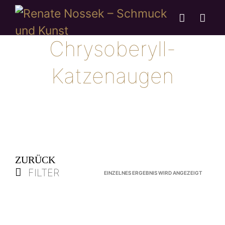
Chrysoberyll-
Katzenaugen
ZURÜCK
FILTER
EINZELNES ERGEBNIS WIRD ANGEZEIGT
VERKAUFT