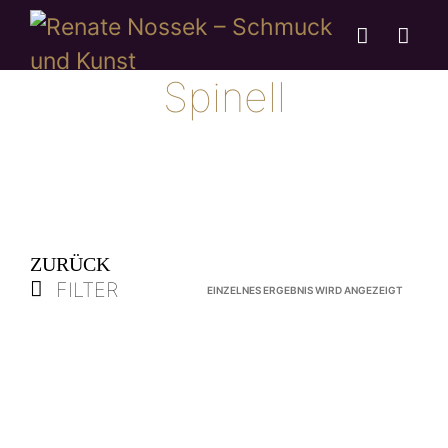
Spinell
ZURÜCK
FILTER
EINZELNES ERGEBNIS WIRD ANGEZEIGT
Silberring