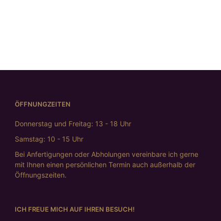
„morninglight“
€
615,00
ÖFFNUNGZEITEN
Donnerstag und Freitag: 13 - 18 Uhr
Samstag: 10 - 15 Uhr
Bei Anfertigungen oder Abholungen vereinbare ich gerne
mit Ihnen einen persönlichen Termin auch außerhalb der
Öffnungszeiten.
ICH FREUE MICH AUF IHREN BESUCH!