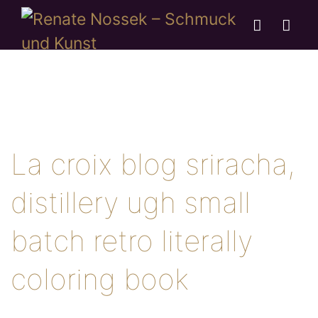
La croix blog sriracha,
distillery ugh small
batch retro literally
coloring book