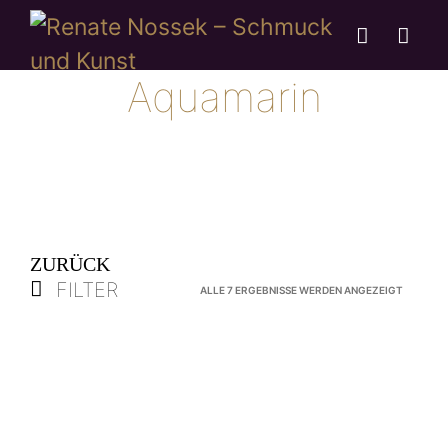
Aquamarin
ZURÜCK
FILTER
NACH
ALLE 7 ERGEBNISSE WERDEN ANGEZEIGT
AKTUALI
SORTIER
VERKAUFT
Anhänger „Bahia