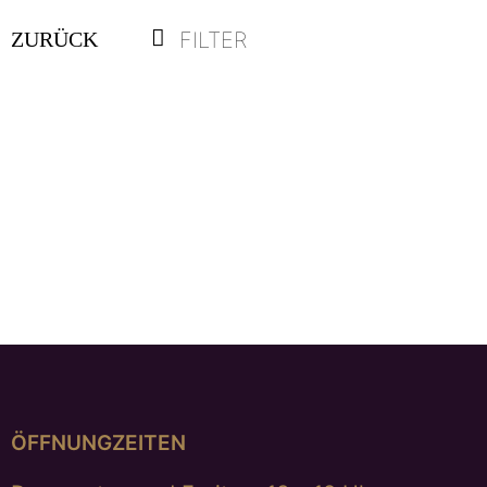
FILTER
ZURÜCK
Anhänger „Honeymoon“
€
495,00
ÖFFNUNGZEITEN