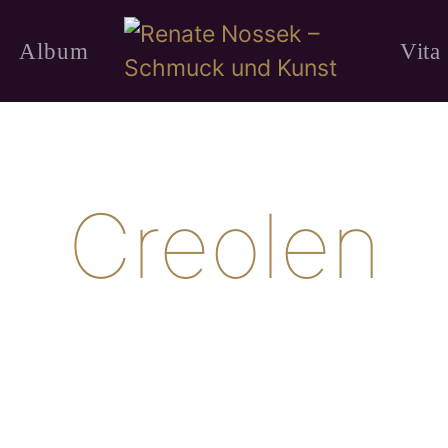
Album
Vita
Creolen