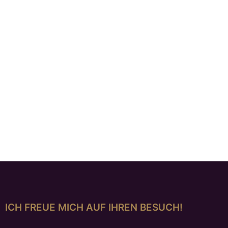
Creolen „Night and Day“
€
299,00
ICH FREUE MICH AUF IHREN BESUCH!