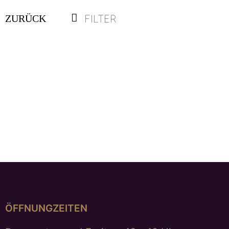
FILTER
ZURÜCK
Silbercreolen „Doppelkreis“
€
195,00
ÖFFNUNGZEITEN