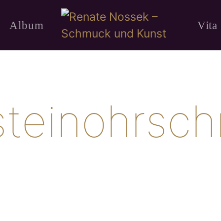
Album
Vita
steinohrsc