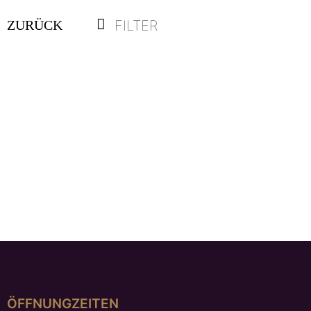
FILTER
ZURÜCK
Ohrstecker „SOL“, mit abnehmbaren Einhängern
€
1.279,00
ÖFFNUNGZEITEN