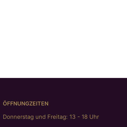
Anhänger „evening mood“
€
625,00
Anhänger mit Tahitiperle
€
589,00
ÖFFNUNGZEITEN
Donnerstag und Freitag: 13 - 18 Uhr