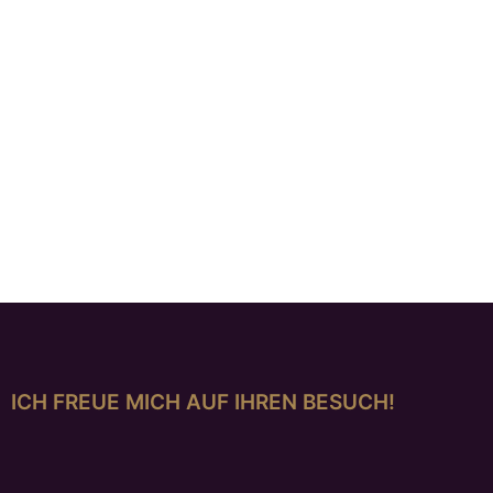
Anhänger „Belle de Nuit“
€
1.585,00
Anhänger, Südseeperle mit Granat
€
1.175,00
ICH FREUE MICH AUF IHREN BESUCH!