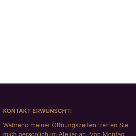
Anhänger mit gravierter Tahitiperle
€
895,00
KONTAKT ERWÜNSCHT!
Während meiner Öffnungszeiten treffen Sie
mich persönlich im Atelier an. Von Montag