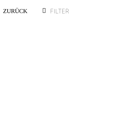
FILTER
ZURÜCK
Anhänger „Pearl Buddha“
€
998,00