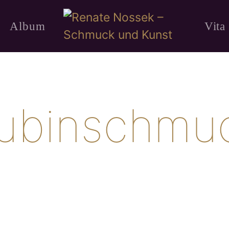
Album
Vita
ubinschmu