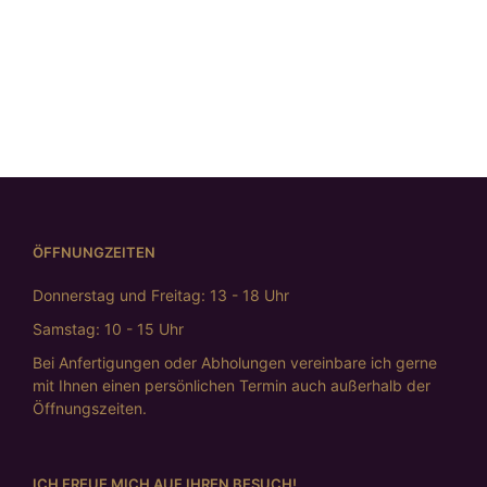
Day“
„Doppelkreis“
€
299,00
€
195,00
ÖFFNUNGZEITEN
Donnerstag und Freitag: 13 - 18 Uhr
Samstag: 10 - 15 Uhr
Bei Anfertigungen oder Abholungen vereinbare ich gerne
mit Ihnen einen persönlichen Termin auch außerhalb der
Öffnungszeiten.
ICH FREUE MICH AUF IHREN BESUCH!