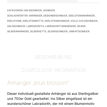
KATEGORIEN:
HALSSCHMUCK
,
SCHMUCK
SCHLAGWÖRTER:
ANHÄNGER
,
DESIGNERSCHMUCK
,
EDELSTEINANHÄNGER
,
EDELSTEINE
,
EDELSTEINKETTE
,
EDELSTEINSCHMUCK
,
GOLD
,
GOLDSCHMUCK
,
HALSSCHMUCK
,
LABRADORITH
,
LABRADORITHANHÄNGER
,
SILBER
,
SILBERANHÄNGER
,
SILBERKETTE
,
SILBERSCHMUCK
,
UNIKATSCHMUCK
BESCHREIBUNG
ZUSÄTZLICHE INFORMATION
Anhänger „blue blossom“
Dieser individuell gestaltete Anhänger ist aus Sterlingsilber
und 750er Gold gearbeitet. Ins Silber eingefasst ist ein
wunderschöner Labradorith, der mit einem Blumenmotiv