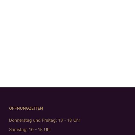
Armspange
„Welle“
Silberring mit
Massiver
Goldakzent
€
498,00
Silberring, mit
Silberring
Brillant
€
398,00
mit Struktu
€
2.198,00
quer
€
475,0
ÖFFNUNGZEITEN
Donnerstag und Freitag: 13 - 18 Uhr
Samstag: 10 - 15 Uhr