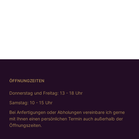
Goldakzent
€
598,00
Gehämmerter
€
398,00
Silberring mit
Silberri
Goldstreifen
mit Struk
€
595,00
und Kant
€
659,
ÖFFNUNGZEITEN
Donnerstag und Freitag: 13 - 18 Uhr
Samstag: 10 - 15 Uhr
Bei Anfertigungen oder Abholungen vereinbare ich gerne
mit Ihnen einen persönlichen Termin auch außerhalb der
Öffnungszeiten.