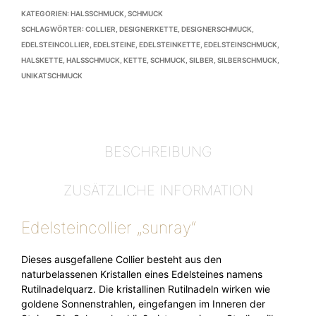
KATEGORIEN:
HALSSCHMUCK
,
SCHMUCK
SCHLAGWÖRTER:
COLLIER
,
DESIGNERKETTE
,
DESIGNERSCHMUCK
,
EDELSTEINCOLLIER
,
EDELSTEINE
,
EDELSTEINKETTE
,
EDELSTEINSCHMUCK
,
HALSKETTE
,
HALSSCHMUCK
,
KETTE
,
SCHMUCK
,
SILBER
,
SILBERSCHMUCK
,
UNIKATSCHMUCK
BESCHREIBUNG
ZUSÄTZLICHE INFORMATION
Edelsteincollier „sunray“
Dieses ausgefallene Collier besteht aus den
naturbelassenen Kristallen eines Edelsteines namens
Rutilnadelquarz. Die kristallinen Rutilnadeln wirken wie
goldene Sonnenstrahlen, eingefangen im Inneren der