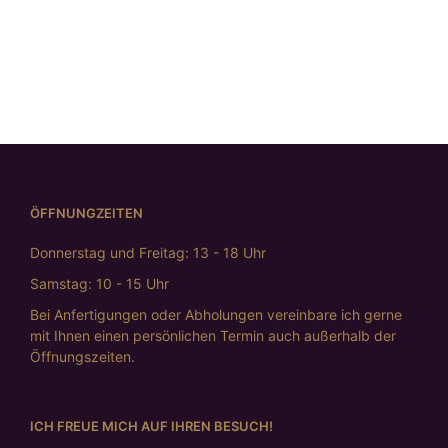
weiss“
€
498,00
ÖFFNUNGZEITEN
Donnerstag und Freitag: 13 - 18 Uhr
Samstag: 10 - 15 Uhr
Bei Anfertigungen oder Abholungen vereinbare ich gerne
mit Ihnen einen persönlichen Termin auch außerhalb der
Öffnungszeiten.
ICH FREUE MICH AUF IHREN BESUCH!