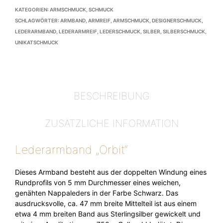
KATEGORIEN:
ARMSCHMUCK
,
SCHMUCK
SCHLAGWÖRTER:
ARMBAND
,
ARMREIF
,
ARMSCHMUCK
,
DESIGNERSCHMUCK
,
LEDERARMBAND
,
LEDERARMREIF
,
LEDERSCHMUCK
,
SILBER
,
SILBERSCHMUCK
,
UNIKATSCHMUCK
BESCHREIBUNG
ZUSÄTZLICHE INFORMATION
Lederarmband „Orbit“
Dieses Armband besteht aus der doppelten Windung eines
Rundprofils von 5 mm Durchmesser eines weichen,
genähten Nappaleders in der Farbe Schwarz. Das
ausdrucksvolle, ca. 47 mm breite Mittelteil ist aus einem
etwa 4 mm breiten Band aus Sterlingsilber gewickelt und