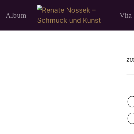
Album
Vita
ZU
O
C