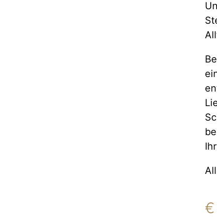
Un
St
Al
Be
ei
en
Li
Sc
be
Ih
Al
€