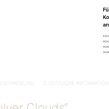
KAT
SCH
SCH
SIL
BESCHREIBUNG
ZUSÄTZLICHE INFORMATION
ilver Clouds“