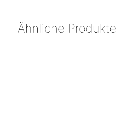
Ähnliche Produkte
Silberring „umwickelt“
€
598,00
Anhänger, Südseeperle
mit Granat
€
1.175,00