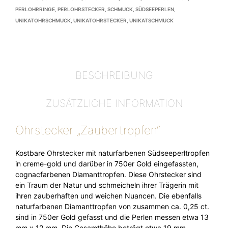
PERLOHRRINGE
,
PERLOHRSTECKER
,
SCHMUCK
,
SÜDSEEPERLEN
,
UNIKATOHRSCHMUCK
,
UNIKATOHRSTECKER
,
UNIKATSCHMUCK
BESCHREIBUNG
ZUSÄTZLICHE INFORMATION
Ohrstecker „Zaubertropfen“
Kostbare Ohrstecker mit naturfarbenen Südseeperltropfen
in creme-gold und darüber in 750er Gold eingefassten,
cognacfarbenen Diamanttropfen. Diese Ohrstecker sind
ein Traum der Natur und schmeicheln ihrer Trägerin mit
ihren zauberhaften und weichen Nuancen. Die ebenfalls
naturfarbenen Diamanttropfen von zusammen ca. 0,25 ct.
sind in 750er Gold gefasst und die Perlen messen etwa 13
mm x 12 mm. Die Gesamthöhe beträgt etwa 19 mm.