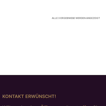
NAC
ALLE 3 ERGEBNISSE WERDEN ANGEZEIGT
AKTU
SORT
VERKAUFT
Silberring mit Rubin
€
598,00
WEITERLESEN
KONTAKT ERWÜNSCHT!