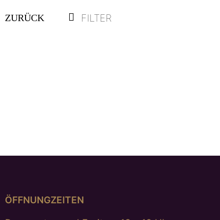
FILTER
ZURÜCK
Anhänger „Black Buddha“
€
1.175,00
ÖFFNUNGZEITEN