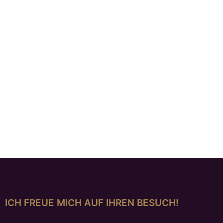
Silberring mit Rubin
€
1.179,00
ICH FREUE MICH AUF IHREN BESUCH!