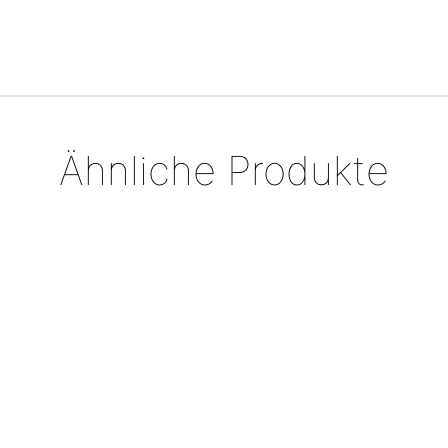
Ähnliche Produkte
Collier „schwarz-weiss“
Anhänger, Südseeperle
€
498,00
mit Granat