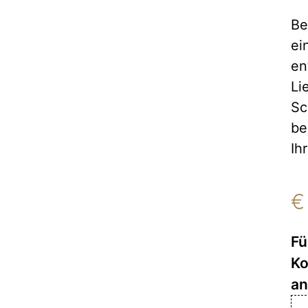
Be
ei
en
Li
Sc
be
Ih
€