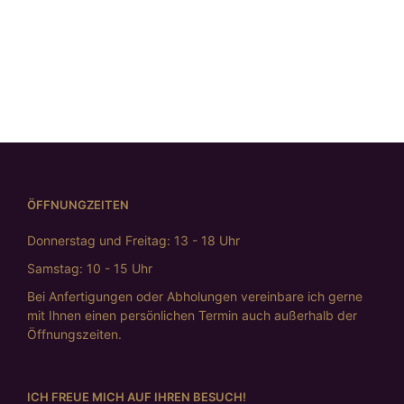
Girls Just Want to Have Fun
ÖFFNUNGZEITEN
Donnerstag und Freitag: 13 - 18 Uhr
Samstag: 10 - 15 Uhr
Bei Anfertigungen oder Abholungen vereinbare ich gerne
mit Ihnen einen persönlichen Termin auch außerhalb der
Öffnungszeiten.
ICH FREUE MICH AUF IHREN BESUCH!