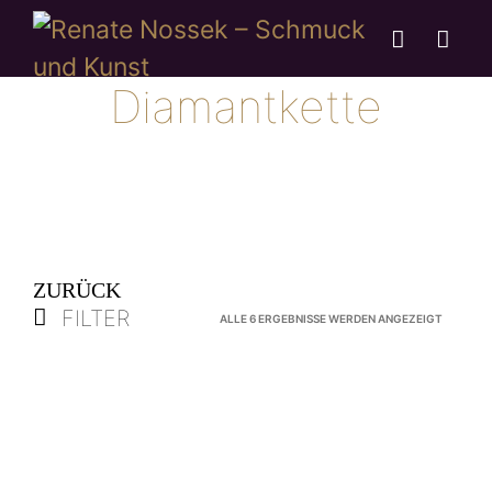
Diamantkette
ZURÜCK
FILTER
NACH
ALLE 6 ERGEBNISSE WERDEN ANGEZEIGT
AKTUALI
SORTIER
Graumelierte
Platingraue