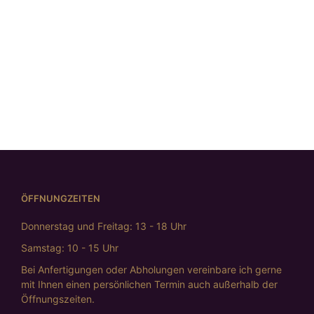
Graue Diamantkette
Schwarze
€
3.998,00
Diamantkette
€
3.998,00
ÖFFNUNGZEITEN
Donnerstag und Freitag: 13 - 18 Uhr
Samstag: 10 - 15 Uhr
Bei Anfertigungen oder Abholungen vereinbare ich gerne
mit Ihnen einen persönlichen Termin auch außerhalb der
Öffnungszeiten.