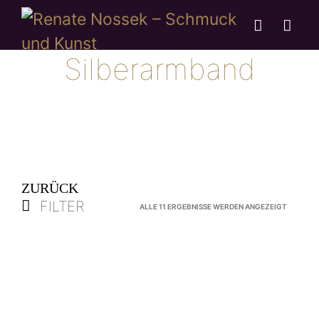
Silberarmband
ZURÜCK
FILTER
NACH
ALLE 11 ERGEBNISSE WERDEN ANGEZEIGT
AKTUALI
SORTIER
VERKAUFT
Armreif „Wicklung“
Silberarmband