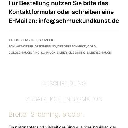
KATEGORIEN:
RINGE
,
SCHMUCK
SCHLAGWÖRTER:
DESIGNERRING
,
DESIGNERSCHMUCK
,
GOLD
,
GOLDSCHMUCK
,
RING
,
SCHMUCK
,
SILBER
,
SILBERRING
,
SILBERSCHMUCK
BESCHREIBUNG
ZUSÄTZLICHE INFORMATION
Breiter Silberring, bicolor.
Ein prägnanter und vielseitiger Ring aus Sterlingsilber, der