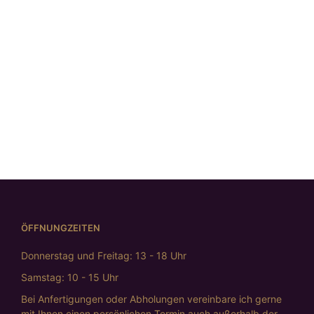
Armspange
„Welle“
Silberring mit
€
498,00
Goldakzent
Silberring
Massiver
„im Dialog“,
Silberring
€
398,00
bicolor
„Facette“
€
395,00
€
759,00
ÖFFNUNGZEITEN
Donnerstag und Freitag: 13 - 18 Uhr
Samstag: 10 - 15 Uhr
Bei Anfertigungen oder Abholungen vereinbare ich gerne
mit Ihnen einen persönlichen Termin auch außerhalb der