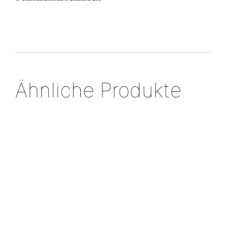
Ähnliche Produkte
Anhänger
Massiver
„Biblos“, mit
Silberring, mi
Silberring
Silberring
Diamantrose
Brillant
„im Dialog“,
mit runder
bicolor
Goldfläche
€
698,00
€
2.198,0