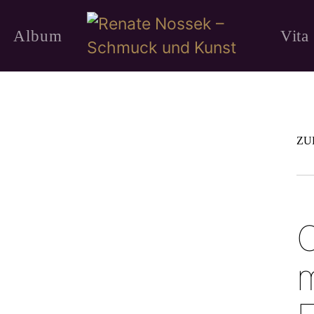
Album
Vita
ZU
O