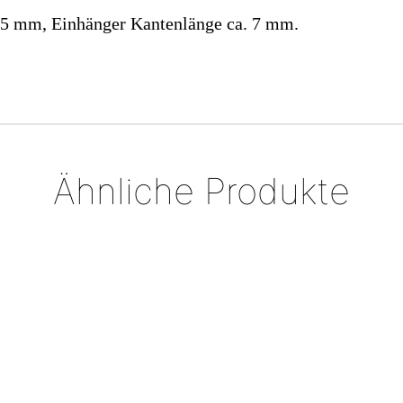
15 mm, Einhänger Kantenlänge ca. 7 mm.
Ähnliche Produkte
Armspange „Welle“
€
498,00
Silberring mit Goldakzent
€
389,00