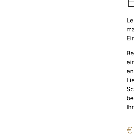
E
Le
ma
Ei
Be
ei
en
Li
Sc
be
Ih
€