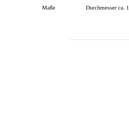
Maße
Durchmesser ca. 
Ohrstecker, „magische
Nacht“