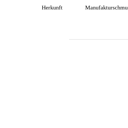
Herkunft
Manufakturschmu
Silberring mit Struktur,
quer