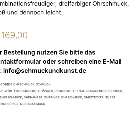
mbinationsfreudiger, dreifarbiger Ohrschmuck,
oß und dennoch leicht.
169,00
EGORIEN:
OHRSCHMUCK
,
SCHMUCK
LAGWÖRTER:
DESIGNEROHRHÄNGER
,
DESIGNEROHRRINGE
,
DESIGNEROHRSCHMUCK
,
IGNERSCHMUCK
,
OHRHÄNGER
,
OHRRINGE
,
OHRSCHMUCK
,
OHRSTECKER
,
SILBER
,
EROHRRINGE
,
SILBERSCHMUCK