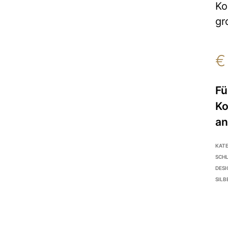
Ko
gr
€
KAT
SCH
DES
SILB