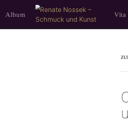
Album
Vita
ZU
O