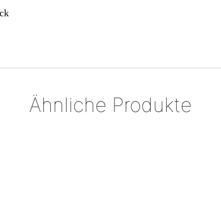
ck
Ähnliche Produkte
Anhänger „Biblos“, mit
Silberring mit Goldakzent
Diamantrose
€
398,00