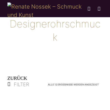
Designerohrschmuc
k
ZURÜCK
FILTER
NACH
ALLE 12 ERGEBNISSE WERDEN ANGEZEIGT
AKTUALI
SORTIER