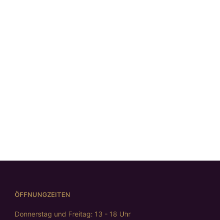
Ohrstecker, Navette,
Ohrstecker „black and
bicolor
white“
€
279,00
€
198,00
ÖFFNUNGZEITEN
Donnerstag und Freitag: 13 - 18 Uhr