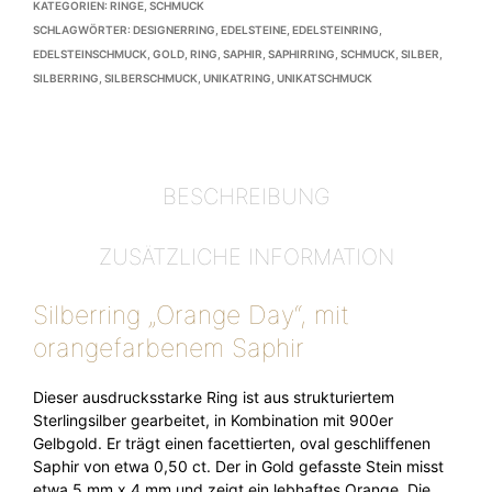
KATEGORIEN:
RINGE
,
SCHMUCK
SCHLAGWÖRTER:
DESIGNERRING
,
EDELSTEINE
,
EDELSTEINRING
,
EDELSTEINSCHMUCK
,
GOLD
,
RING
,
SAPHIR
,
SAPHIRRING
,
SCHMUCK
,
SILBER
,
SILBERRING
,
SILBERSCHMUCK
,
UNIKATRING
,
UNIKATSCHMUCK
BESCHREIBUNG
ZUSÄTZLICHE INFORMATION
Silberring „Orange Day“, mit
orangefarbenem Saphir
Dieser ausdrucksstarke Ring ist aus strukturiertem
Sterlingsilber gearbeitet, in Kombination mit 900er
Gelbgold. Er trägt einen facettierten, oval geschliffenen
Saphir von etwa 0,50 ct. Der in Gold gefasste Stein misst
etwa 5 mm x 4 mm und zeigt ein lebhaftes Orange. Die