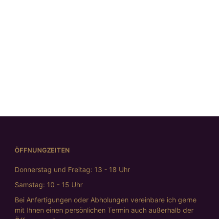
Collier „schwarz-
weiss“
€
498,00
ÖFFNUNGZEITEN
Donnerstag und Freitag: 13 - 18 Uhr
Samstag: 10 - 15 Uhr
Bei Anfertigungen oder Abholungen vereinbare ich gerne
mit Ihnen einen persönlichen Termin auch außerhalb der