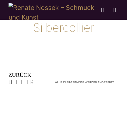
Silbercollier
ZURÜCK
FILTER
NACH
ALLE 13 ERGEBNISSE WERDEN ANGEZEIGT
AKTUALI
SORTIER
Collier „Seasons“
Halsreif Silber