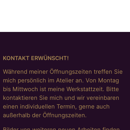
€
298,00
WEITERLESEN
KONTAKT ERWÜNSCHT!
Während meiner Öffnungszeiten treffen Sie
mich persönlich im Atelier an. Von Montag
bis Mittwoch ist meine Werkstattzeit. Bitte
kontaktieren Sie mich und wir vereinbaren
einen individuellen Termin, gerne auch
außerhalb der Öffnungszeiten.
Bilder von weiteren neuen Arbeiten finden