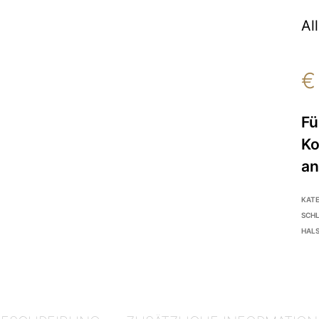
Al
€
KAT
SCH
HAL