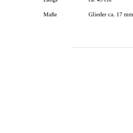
Maße
Glieder ca. 17 m
Silberring mit Goldakzent