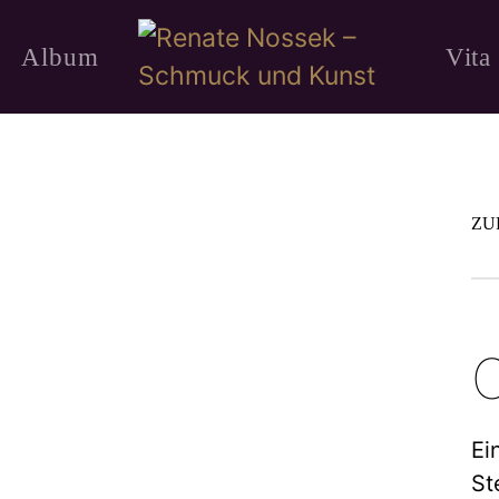
Album
Vita
ZU
C
Ei
St