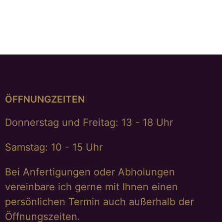
€
398,00
ÖFFNUNGZEITEN
Donnerstag und Freitag: 13 - 18 Uhr
Samstag: 10 - 15 Uhr
Bei Anfertigungen oder Abholungen
vereinbare ich gerne mit Ihnen einen
persönlichen Termin auch außerhalb der
Öffnungszeiten.