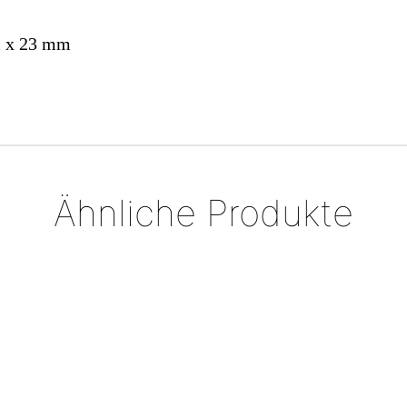
m x 23 mm
Ähnliche Produkte
Silberring „im Dialog“,
Silberring mit Struktur