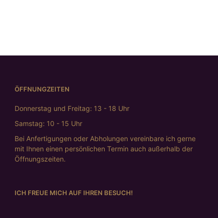
€
659,00
ÖFFNUNGZEITEN
Donnerstag und Freitag: 13 - 18 Uhr
Samstag: 10 - 15 Uhr
Bei Anfertigungen oder Abholungen vereinbare ich gerne
mit Ihnen einen persönlichen Termin auch außerhalb der
Öffnungszeiten.
ICH FREUE MICH AUF IHREN BESUCH!