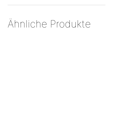
Ähnliche Produkte
Armspange
Silberring
„Welle“
„umwickelt
Collier
Tahitiperlen
€
498,00
€
598,0
Massiver
Barock
Silberring
€
1.790,00
„Facette“
€
759,00