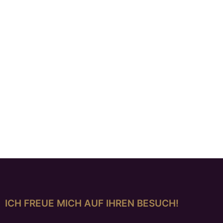
Gewölbter Silberring mit
Silberring mit Struktur
Brillant
und Kanten
€
1.195,00
€
659,00
ICH FREUE MICH AUF IHREN BESUCH!