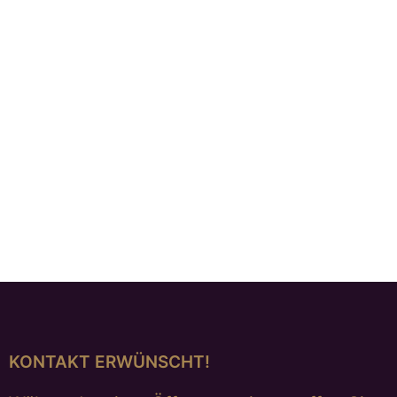
VERKAUFT
Silberring mit Struktur
€
298,00
WEITERLESEN
KONTAKT ERWÜNSCHT!