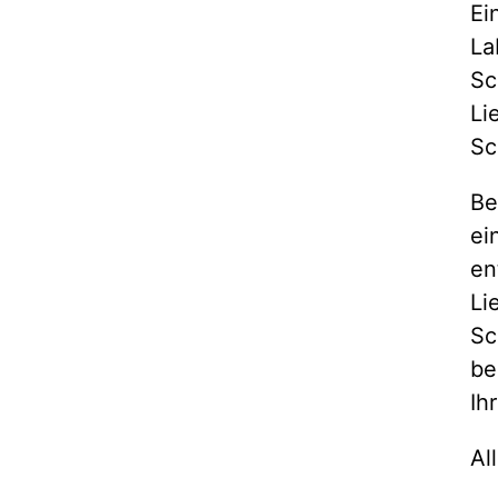
Ei
La
Sc
Li
Sc
Be
ei
en
Li
Sc
be
Ih
Al