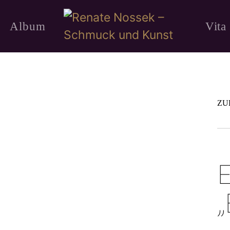
Album
Vita
ZU
E
„