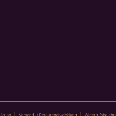
lärung
Versand- / Retourenabwicklung
Widerrufsbelehr