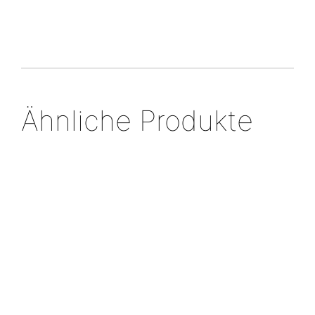
Ähnliche Produkte
Silberring mit
Ohrstecker
Goldakzent
„drei Ringe“
Silberring
Silberring
„im Dialog“,
€
389,00
mit runder
€
349,00
bicolor
Goldfläche
€
395,00
€
598,00