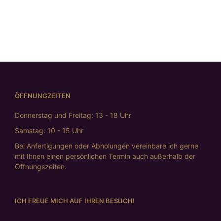
und Feingold
€
685,00
ÖFFNUNGZEITEN
Donnerstag und Freitag: 13 - 18 Uhr
Samstag: 10 - 15 Uhr
Bei Anfertigungen oder Abholungen vereinbare ich gerne
mit Ihnen einen persönlichen Termin auch außerhalb der
Öffnungszeiten.
ICH FREUE MICH AUF IHREN BESUCH!