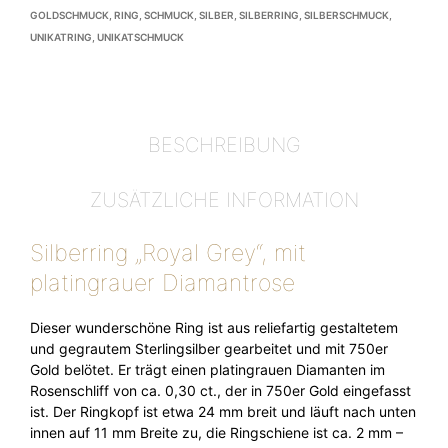
GOLDSCHMUCK
,
RING
,
SCHMUCK
,
SILBER
,
SILBERRING
,
SILBERSCHMUCK
,
UNIKATRING
,
UNIKATSCHMUCK
BESCHREIBUNG
ZUSÄTZLICHE INFORMATION
Silberring „Royal Grey“, mit
platingrauer Diamantrose
Dieser wunderschöne Ring ist aus reliefartig gestaltetem
und gegrautem Sterlingsilber gearbeitet und mit 750er
Gold belötet. Er trägt einen platingrauen Diamanten im
Rosenschliff von ca. 0,30 ct., der in 750er Gold eingefasst
ist. Der Ringkopf ist etwa 24 mm breit und läuft nach unten
innen auf 11 mm Breite zu, die Ringschiene ist ca. 2 mm –