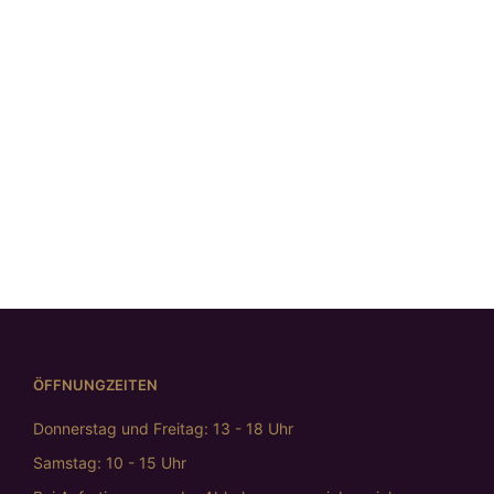
Silberring mit
Goldakzent
Gehämmerter
Massiver
€
389,00
Silberring mit
Silberring
Silberring
LapisLazuli
„Facette“
mit Struktu
€
598,00
€
759,00
und Kante
€
659,0
ÖFFNUNGZEITEN
Donnerstag und Freitag: 13 - 18 Uhr
Samstag: 10 - 15 Uhr